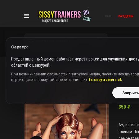
ГЛАВ.
РАЗДЕЛЫ
ПРОСМОТР КАТЕГОРИЙ
Сервер:
Представленный домен работает через прокси для улучшения досту
областей с цензурой.
Главная
При возникновении сложностей с загрузкой медиа, посетите междунаро
Sissy Acad
версию (слева внизу сайта переключитель):
ts.sissytrainers.uk
Sissy 
Закрыт
350
₽
Аудиогипно
членам. Ты
самое глав