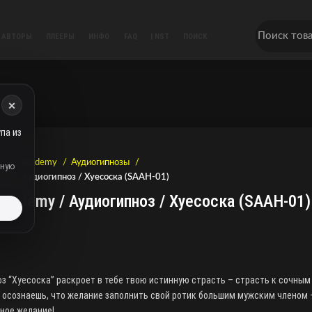
АВТОРЫ
ПЛЕЕРЫ
ИНФО
FAQ
| NST
ПОИСК
×
па из
Sissy Academy
Аудиогипнозы
дную
emy / Аудиогипноз / Хуесоска (SAAH-01)
Academy / Аудиогипноз / Хуесоска (SAAH-01)
ь
з “Хуесоска” раскроет в тебе твою истинную страсть – страсть к сочным
 осознаешь, что желание заполнить свой ротик большим мужским членом 
ное желание!