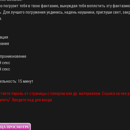
з погрузит тебя в твою фантазию, вынуждая тебя воплотить эту фантазию
. Для лучшего погружения уединись, надень наушники, приглуши свет, закр
я.
ация
вания
 проникновение
й секс
й секс
ельность: 15 минут
таете пароль от страницы с плеером или др. материалом. Ссылка на нее 
упить”. Введите код для входа.
ИЦА ПРОСМОТРА