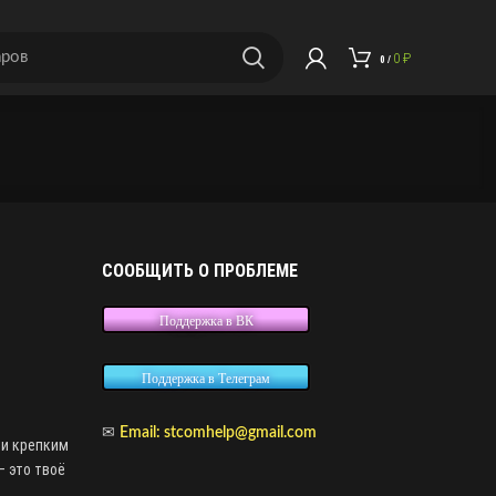
0
₽
0
/
СООБЩИТЬ О ПРОБЛЕМЕ
Поддержка в ВК
Поддержка в Телеграм
✉
Email: stcomhelp@gmail.com
 и крепким
– это твоё