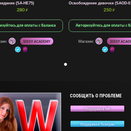
видание (SA-HE75)
Освобождение девочки (SAOD-0
280
250
₽
₽
изуйтесь для оплаты с баланса
Авторизуйтесь для оплаты с б
зин:
Магазин:
SISSY ACADEMY
SISSY ACAD
СООБЩИТЬ О ПРОБЛЕМЕ
Поддержка в ВК
Поддержка в Телеграм