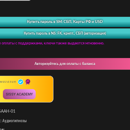
Купить пароль в SM: СБП, Карты РФ и USD
Купить пароль в NS: FK, крипт., СБП (авторизация)
е оплаты с поддержками, ключи также выдаются мгновенно.
Авторизуйтесь для оплаты с баланса
магазин
SISSY ACADEMY
SAAH-01
:
Аудиогипнозы