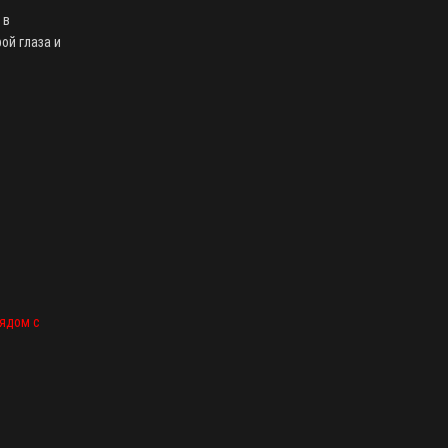
 в
ой глаза и
рядом с