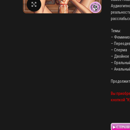
Нажмите, чтобы увеличить
Аудиогипно
реальность
расслабьс
Темы:
– Феминиз
– Переоде
– Сперма
– Двойное
– Оральны
– Анальны
Продолжит
Вы приобре
кнопкой “К
▶ СТРАН