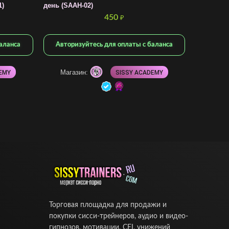
1)
день (SAAH-02)
450
₽
аланса
Авторизуйтесь для оплаты с баланса
Магазин:
EMY
SISSY ACADEMY
Торговая площадка для продажи и
покупки сисси-трейнеров, аудио и видео-
гипнозов, мотивации, CEI, унижений